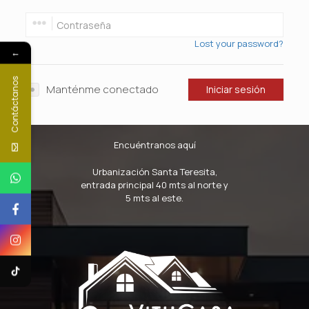
Lost your password?
←
Contáctanos
Manténme conectado
Iniciar sesión
Encuéntranos aquí
Urbanización Santa Teresita,
entrada principal 40 mts al norte y
5 mts al este.